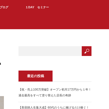
Kブログ
１DAY セミナー
い
最近の投稿
【祝・売上100万突破】オープン初月17万円から１年！
過去最高をすべて塗り替えた店長の奇跡
【美容師人生集大成】60代のうちに稼げるだけ稼ぐ！