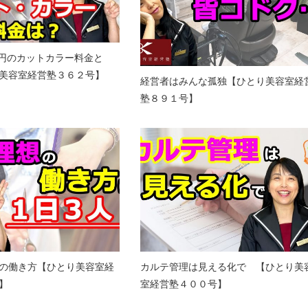
09円のカットカラー料金と
美容室経営塾３６２号】
経営者はみんな孤独【ひとり美容室経
塾８９１号】
の働き方【ひとり美容室経
カルテ管理は見える化で 【ひとり美
】
室経営塾４００号】