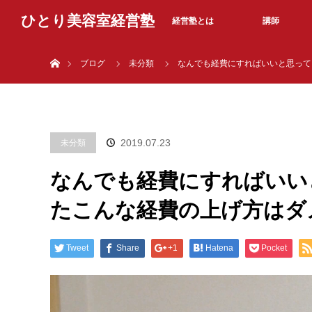
ひとり美容室経営塾
経営塾とは
講師
ホーム
ブログ
未分類
なんでも経費にすればいいと思って
2019.07.23
未分類
なんでも経費にすればいい
たこんな経費の上げ方はダ
Tweet
Share
+1
Hatena
Pocket