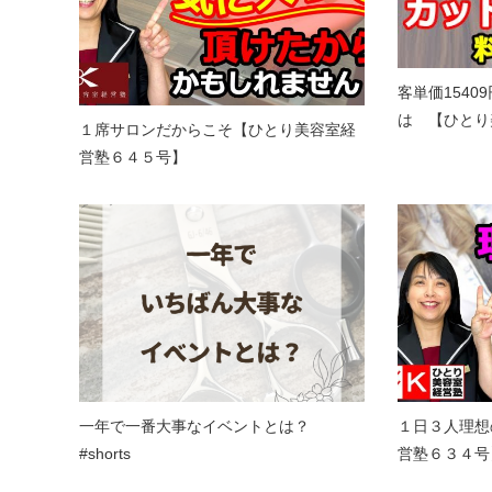
客単価154
は 【ひとり
１席サロンだからこそ【ひとり美容室経
営塾６４５号】
一年で一番大事なイベントとは？
１日３人理想
#shorts
営塾６３４号