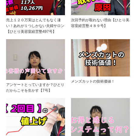
売上１２０万実はとんでもなく凄
次回予約が取れない理由【ひとり美
い！あれが１つしかない夫婦サロン
容室経営塾４８９号】
【ひとり美容室経営塾497号】
メンズカットの技術価値！
アンケートとっていますか？ひとり
だからこそを生かす【7号】