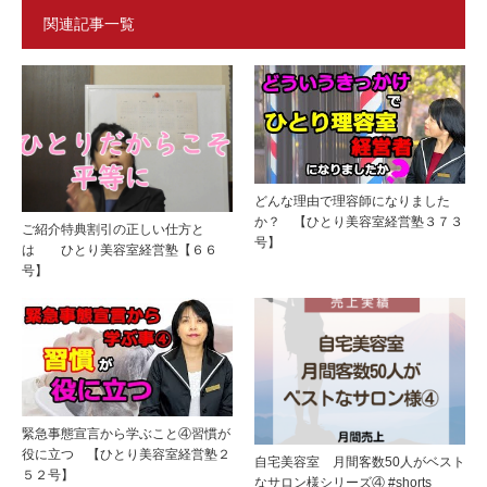
関連記事一覧
どんな理由で理容師になりました
か？ 【ひとり美容室経営塾３７３
ご紹介特典割引の正しい仕方と
号】
は ひとり美容室経営塾【６６
号】
緊急事態宣言から学ぶこと④習慣が
役に立つ 【ひとり美容室経営塾２
自宅美容室 月間客数50人がベスト
５２号】
なサロン様シリーズ④ #shorts