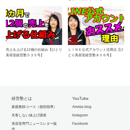
売上を上げる12個の仕組み【ひとり
ＬＩＮＥ公式アカウント活用法【ひ
美容室経営塾５３５号】
とり美容室経営塾８０６号】
経営塾とは
YouTube
家庭教師コース（個別指導）
Ameba blog
失客しない値上げ講座
Instagram
美容室専門ニュースレター販
Facebook
売