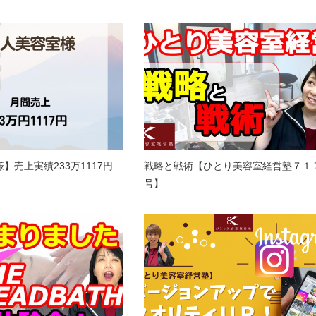
】売上実績233万1117円
戦略と戦術【ひとり美容室経営塾７１
号】