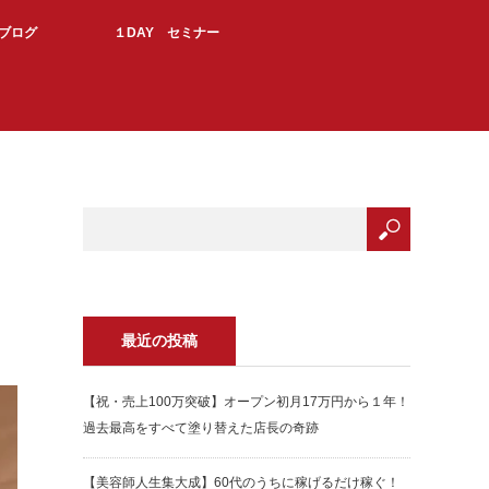
Kブログ
１DAY セミナー
最近の投稿
【祝・売上100万突破】オープン初月17万円から１年！
過去最高をすべて塗り替えた店長の奇跡
【美容師人生集大成】60代のうちに稼げるだけ稼ぐ！