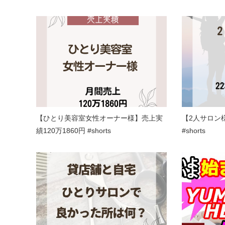
【ひとり美容室女性オーナー様】売上実
【2人サロン様
績120万1860円 #shorts
#shorts