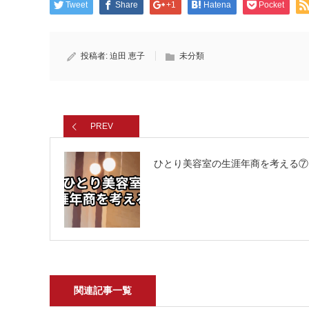
Tweet
Share
+1
Hatena
Pocket
投稿者:
迫田 恵子
未分類
PREV
ひとり美容室の生涯年商を考える⑦
関連記事一覧