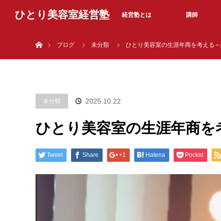
ひとり美容室経営塾
経営塾とは
講師
ホーム
ブログ
未分類
ひとり美容室の生涯年商を考える～
2025.10.22
未分類
ひとり美容室の生涯年商を
Tweet
Share
+1
Hatena
Pocket