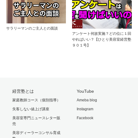
サラリーマンのご主人との面談
アンケート何故実施？どの位に１回
やればいい？【ひとり美容室経営塾
９０１号】
経営塾とは
YouTube
家庭教師コース（個別指導）
Ameba blog
失客しない値上げ講座
Instagram
美容室専門ニュースレター販
Facebook
売
美容ディーラーコンサル育成