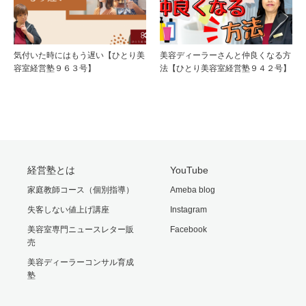
気付いた時にはもう遅い【ひとり美
美容ディーラーさんと仲良くなる方
容室経営塾９６３号】
法【ひとり美容室経営塾９４２号】
経営塾とは
YouTube
家庭教師コース（個別指導）
Ameba blog
失客しない値上げ講座
Instagram
美容室専門ニュースレター販
Facebook
売
美容ディーラーコンサル育成
塾