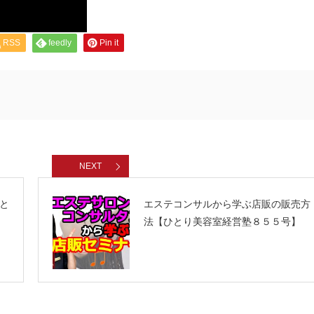
RSS
feedly
Pin it
NEXT
と
エステコンサルから学ぶ店販の販売方
法【ひとり美容室経営塾８５５号】