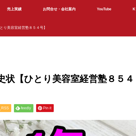
売上実績
お問合せ・会社案内
YouTube
とり美容室経営塾８５４号】
史状【ひとり美容室経営塾８５４
RSS
feedly
Pin it