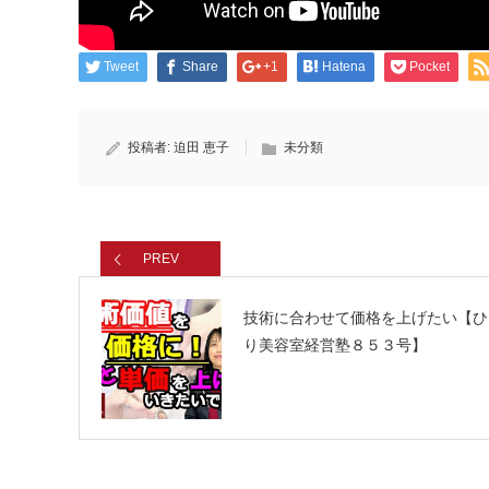
Tweet
Share
+1
Hatena
Pocket
投稿者:
迫田 恵子
未分類
PREV
技術に合わせて価格を上げたい【ひ
り美容室経営塾８５３号】