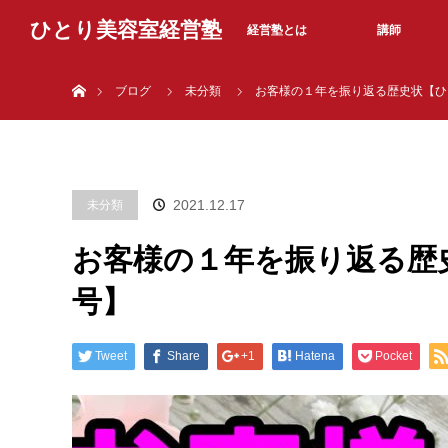
ひとり美容室経営塾
経営塾とは
講師
ホーム
ブログ
未分類
お客様の１年を振り返る歴史状【ひ
2021.12.17
未分類
お客様の１年を振り返る歴
号】
Tweet
Share
+1
Hatena
Pocket