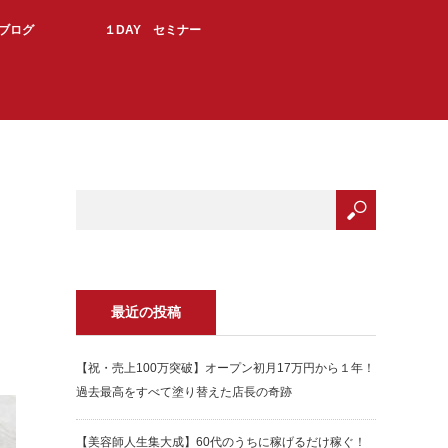
Kブログ
１DAY セミナー
最近の投稿
【祝・売上100万突破】オープン初月17万円から１年！
過去最高をすべて塗り替えた店長の奇跡
【美容師人生集大成】60代のうちに稼げるだけ稼ぐ！