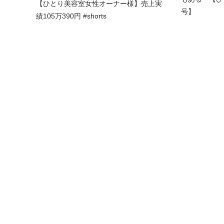
【ひとり美容室女性オーナー様】売上実
号】
績105万390円 #shorts