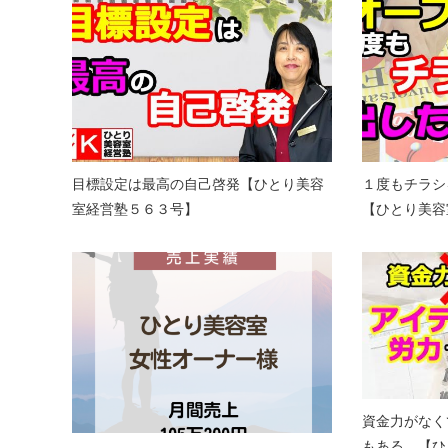
目標設定は最高の自己啓発【ひとり美容
１度もチラシ
室経営塾５６３号】
【ひとり美容
資金力がなく
もある 【ひ