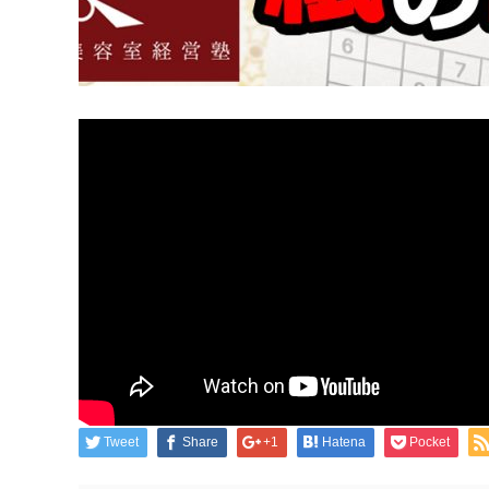
Tweet
Share
+1
Hatena
Pocket