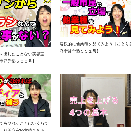
客観的に他業種を見てみよう【ひとり
容室経営塾５５１号】
を出したことない美容室
室経営塾５００号】
てもやれることはいくらで
とり美容室経営塾２８９