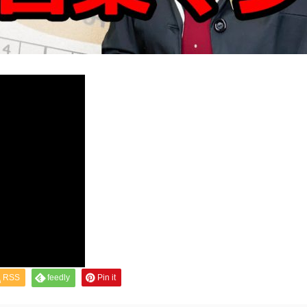
RSS
feedly
Pin it