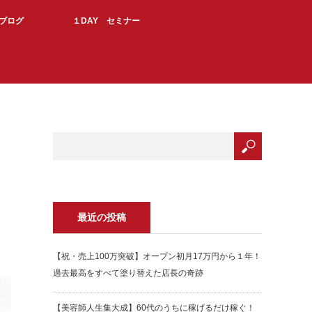
Kブログ
１DAY セミナー
最近の投稿
【祝・売上100万突破】オープン初月17万円から１年！
過去最高をすべて塗り替えた店長の奇跡
【美容師人生集大成】60代のうちに稼げるだけ稼ぐ！