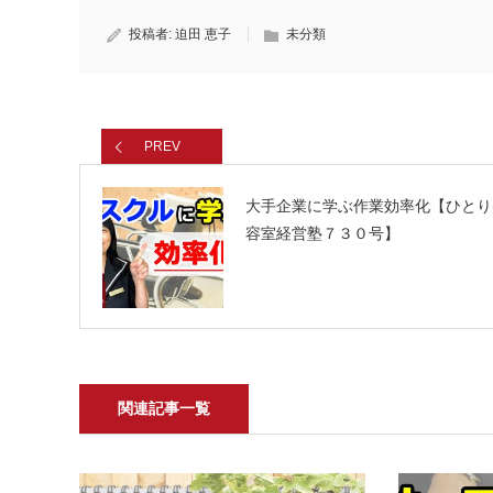
投稿者:
迫田 恵子
未分類
PREV
大手企業に学ぶ作業効率化【ひとり
容室経営塾７３０号】
関連記事一覧