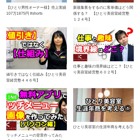
【ひとり男性オーナー様】売上実績
新規集客をするのに客単価はどう関
107万1875円 #shorts
係する？ 【ひとり美容室経営塾
１２４号】
仕事と趣味の境界線はどこ？【ひと
り美容室経営塾６０２号】
値引きではなく仕組み【ひとり美容
室経営塾４４６号】
ひとり美容室の生涯年商を考える①
リッチメニューの背景作ってみた