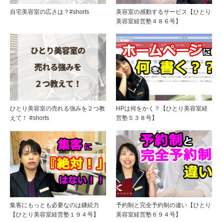
自宅美容室の広さは？#shorts
美容室の感動するサービス【ひとり
美容室経営塾４８６号】
ひとり美容室の売れる強みを２つ教
HPは何をかく？【ひとり美容室経
えて！ #shorts
営塾５３８号】
集客にもっとも必要なのは継続力
予約制と完全予約制の違い【ひとり
【ひとり美容室経営塾１９４号】
美容室経営塾６９４号】