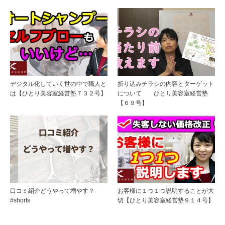
デジタル化していく世の中で職人と
折り込みチラシの内容とターゲット
は【ひとり美容室経営塾７３２号】
について ひとり美容室経営塾
【６９号】
口コミ紹介どうやって増やす？
お客様に１つ１つ説明することが大
#shorts
切【ひとり美容室経営塾９１４号】