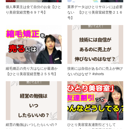
個人事業主は全て自分のお金【ひと
業界データはひとりサロンには必要
り美容室経営塾６９７号】
ない 【ひとり美容室経営塾２１６
号】
縮毛矯正の売り方はなにが最適か
技術には自信があるのに売上が伸び
【ひとり美容室経営塾２５５号】
ないのはなぜ？ #shorts
経営の勉強はいつしたらいいの？
ひとり美容室友達割引どうして