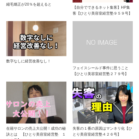
縮毛矯正が20％を超えると
【自分でできるネット集客】HP集
客【ひとり美容室経営塾９５９号】
数字なしに経営改善なし！
フェイスシールド事件に思うこと
【ひとり美容室経営塾２７９号】
在籍サロンの売上大公開！成功の秘
失客の１番の原因はマンネリ化【ひ
訣とは 【ひとり美容室経営塾 １
とり美容室経営塾４２６号】