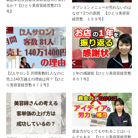
るか？【ひとり美容室経営塾273
オプションメニューが売れないのは
号】
なぜ？2つの原因 【ひとり美容室
経営塾 １５９号】
【2人サロン】月間客数81人なのに
１年の感謝状【ひとり美容室経営塾
売上140万越えの理由は何？【ひと
８５７号】
り美容室経営塾９７２号】
資金力がなくてもやれることはいく
らでもある 【ひとり美容室経営塾