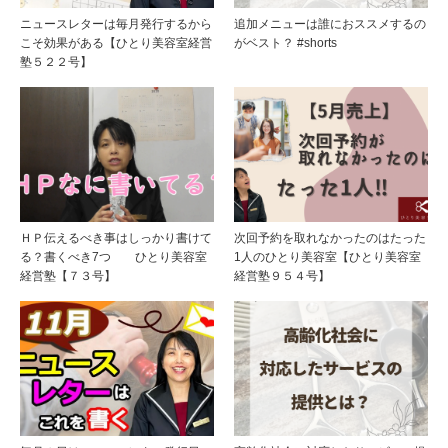
ニュースレターは毎月発行するから
追加メニューは誰におススメするの
こそ効果がある【ひとり美容室経営
がベスト？ #shorts
塾５２２号】
ＨＰ伝えるべき事はしっかり書けて
次回予約を取れなかったのはたった
る？書くべき7つ ひとり美容室
1人のひとり美容室【ひとり美容室
経営塾【７３号】
経営塾９５４号】