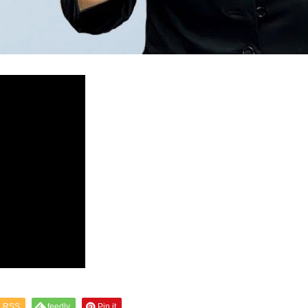
RSS
feedly
Pin it