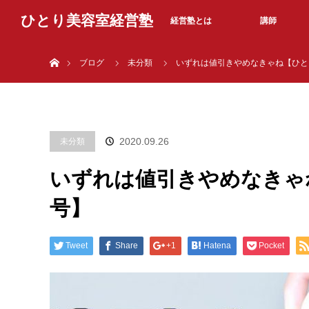
ひとり美容室経営塾
経営塾とは
講師
ホーム
ブログ
未分類
いずれは値引きやめなきゃね【ひと
2020.09.26
未分類
いずれは値引きやめなきゃ
号】
Tweet
Share
+1
Hatena
Pocket