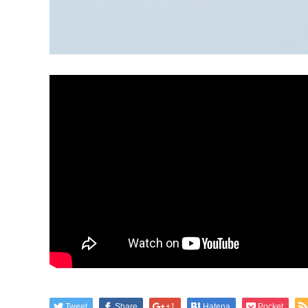
Tweet
Share
+1
Hatena
Pocket