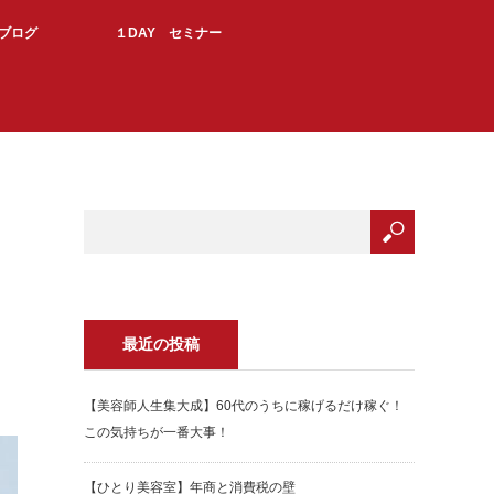
Kブログ
１DAY セミナー
最近の投稿
【美容師人生集大成】60代のうちに稼げるだけ稼ぐ！
この気持ちが一番大事！
【ひとり美容室】年商と消費税の壁