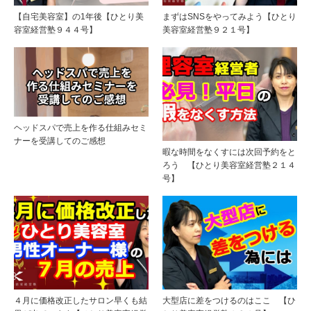
【自宅美容室】の1年後【ひとり美
まずはSNSをやってみよう【ひとり
容室経営塾９４４号】
美容室経営塾９２１号】
ヘッドスパで売上を作る仕組みセミ
ナーを受講してのご感想
暇な時間をなくすには次回予約をと
ろう 【ひとり美容室経営塾２１４
号】
４月に価格改正したサロン早くも結
大型店に差をつけるのはここ 【ひ