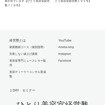
果が出ています【ひとり美容室経営
とり美容室経営塾１９１号】
塾７７８号】
経営塾とは
YouTube
家庭教師コース（個別指導）
Ameba blog
失客しない値上げ講座
Instagram
美容室専門ニュースレター販
Facebook
売
美容ディーラーコンサル育成
塾
１DAY セミナー
ひとり美容室経営塾