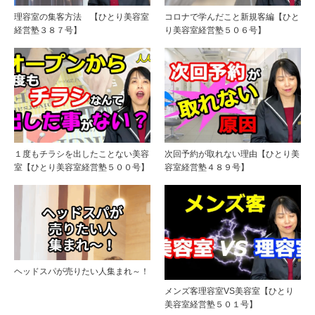
理容室の集客方法 【ひとり美容室
コロナで学んだこと新規客編【ひと
経営塾３８７号】
り美容室経営塾５０６号】
１度もチラシを出したことない美容
次回予約が取れない理由【ひとり美
室【ひとり美容室経営塾５００号】
容室経営塾４８９号】
ヘッドスパが売りたい人集まれ～！
メンズ客理容室VS美容室【ひとり
美容室経営塾５０１号】