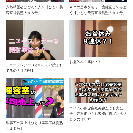
入塾希望者はどんな人？【ひとり美
４つの基本をもう一度確認してみよ
容室経営塾８９３号】
う【ひとり美容室経営塾６９１号】
お盆休み９連休？！
ニュースレター３どのくらい読まれ
てるの？【20号】
５坪の小さな自宅美容室でも大丈
夫！高単価でもお客様に選ばれるサ
ロンの作り方
理容室の売上【ひとり美容室経営塾
４１８号】