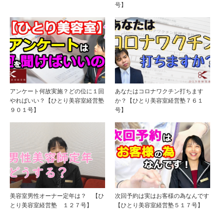
号】
アンケート何故実施？どの位に１回
あなたはコロナワクチン打ちます
やればいい？【ひとり美容室経営塾
か？【ひとり美容室経営塾７６１
９０１号】
号】
美容室男性オーナー定年は？ 【ひ
次回予約は実はお客様の為なんです
とり美容室経営塾 １２７号】
【ひとり美容室経営塾５１７号】