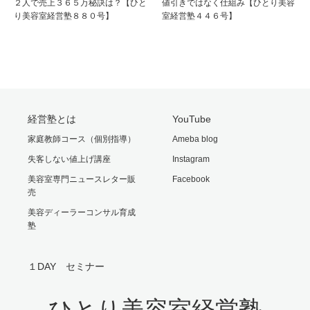
２人で売上３６５万秘訣は？【ひと
値引きではなく仕組み【ひとり美容
り美容室経営塾８８０号】
室経営塾４４６号】
経営塾とは
YouTube
家庭教師コース（個別指導）
Ameba blog
失客しない値上げ講座
Instagram
美容室専門ニュースレター販
Facebook
売
美容ディーラーコンサル育成
塾
１DAY セミナー
ひとり美容室経営塾