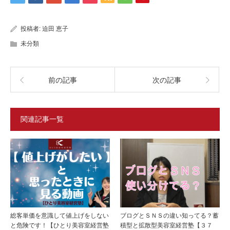
投稿者:
迫田 恵子
未分類
前の記事
次の記事
関連記事一覧
総客単価を意識して値上げをしない
ブログとＳＮＳの違い知ってる？蓄
と危険です！【ひとり美容室経営塾
積型と拡散型美容室経営塾【３７