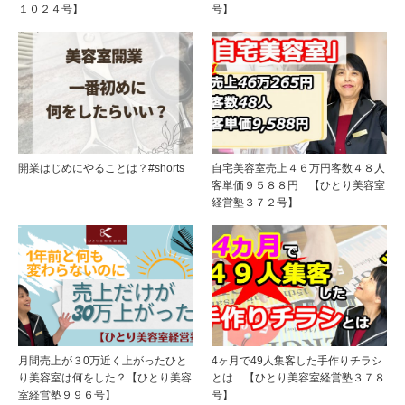
１０２４号】
号】
開業はじめにやることは？#shorts
自宅美容室売上４６万円客数４８人
客単価９５８８円 【ひとり美容室
経営塾３７２号】
月間売上が３0万近く上がったひと
4ヶ月で49人集客した手作りチラシ
り美容室は何をした？【ひとり美容
とは 【ひとり美容室経営塾３７８
室経営塾９９６号】
号】