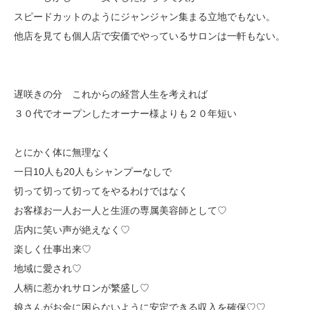
スピードカットのようにジャンジャン集まる立地でもない。
他店を見ても個人店で安価でやっているサロンは一軒もない。
遅咲きの分 これからの経営人生を考えれば
３０代でオープンしたオーナー様よりも２０年短い
とにかく体に無理なく
一日10人も20人もシャンプーなしで
切って切って切ってをやるわけではなく
お客様お一人お一人と生涯の専属美容師として♡
店内に笑い声が絶えなく♡
楽しく仕事出来♡
地域に愛され♡
人柄に惹かれサロンが繁盛し♡
娘さんがお金に困らないように安定できる収入を確保♡♡