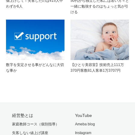
値上げして！失客したのは415人中
50代から独立した私には若い方々と
わずか6人
一緒に勉強するのはちょっと気が引
ける
数字を安定させる事がどんなに大切
【ひとり美容室】技術売上111万
な事か
370円客数81人客単1万3707円
経営塾とは
YouTube
家庭教師コース（個別指導）
Ameba blog
失客しない値上げ講座
Instagram