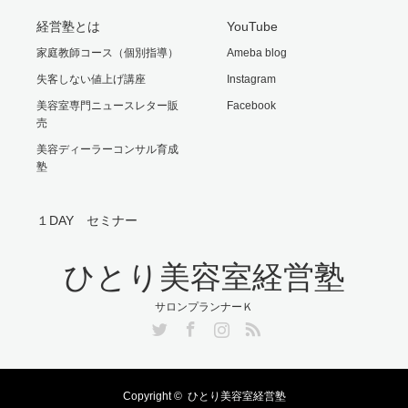
経営塾とは
YouTube
家庭教師コース（個別指導）
Ameba blog
失客しない値上げ講座
Instagram
美容室専門ニュースレター販
Facebook
売
美容ディーラーコンサル育成
塾
１DAY セミナー
ひとり美容室経営塾
サロンプランナーＫ
Twitter
Facebook
Instagram
RSS
Copyright ©
ひとり美容室経営塾